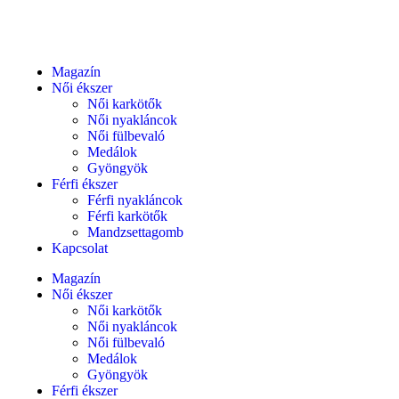
Magazín
Női ékszer
Női karkötők
Női nyakláncok
Női fülbevaló
Medálok
Gyöngyök
Férfi ékszer
Férfi nyakláncok
Férfi karkötők
Mandzsettagomb
Kapcsolat
Magazín
Női ékszer
Női karkötők
Női nyakláncok
Női fülbevaló
Medálok
Gyöngyök
Férfi ékszer