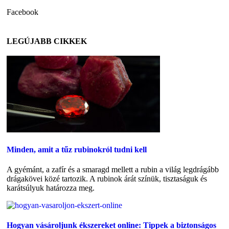
Facebook
LEGÚJABB CIKKEK
Minden, amit a tűz rubinokról tudni kell
A gyémánt, a zafír és a smaragd mellett a rubin a világ legdrágább
drágakövei közé tartozik. A rubinok árát színük, tisztaságuk és
karátsúlyuk határozza meg.
Hogyan vásároljunk ékszereket online: Tippek a biztonságos