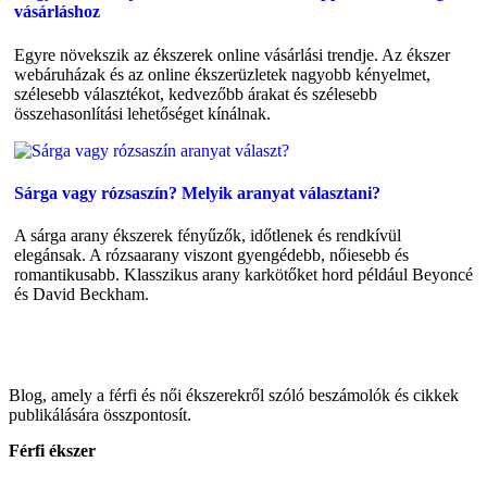
vásárláshoz
Egyre növekszik az ékszerek online vásárlási trendje. Az ékszer
webáruházak és az online ékszerüzletek nagyobb kényelmet,
szélesebb választékot, kedvezőbb árakat és szélesebb
összehasonlítási lehetőséget kínálnak.
Sárga vagy rózsaszín? Melyik aranyat választani?
A sárga arany ékszerek fényűzők, időtlenek és rendkívül
elegánsak. A rózsaarany viszont gyengédebb, nőiesebb és
romantikusabb. Klasszikus arany karkötőket hord például Beyoncé
és David Beckham.
Blog, amely a férfi és női ékszerekről szóló beszámolók és cikkek
publikálására összpontosít.
Férfi ékszer