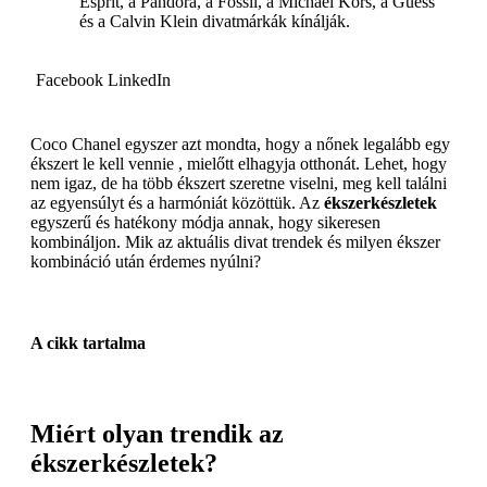
Esprit, a Pandora, a Fossil, a Michael Kors, a Guess
és a Calvin Klein divatmárkák kínálják.
Facebook
LinkedIn
Coco Chanel egyszer azt mondta, hogy a nőnek legalább egy
ékszert le kell vennie , mielőtt elhagyja otthonát. Lehet, hogy
nem igaz, de ha több ékszert szeretne viselni, meg kell találni
az egyensúlyt és a harmóniát közöttük. Az
ékszerkészletek
egyszerű és hatékony módja annak, hogy sikeresen
kombináljon. Mik az aktuális divat trendek és milyen ékszer
kombináció után érdemes nyúlni?
A cikk tartalma
Miért olyan trendik az
ékszerkészletek?