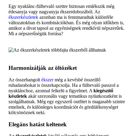
Egy nyaklánc-fülbevaló szettre biztosan emlékszik még
édesanyja vagy nagyanyja ékszerdobozából. Az
ékszerkészletek
azonban ma is fennmaradtak különféle
változatokban és kombinációkban. És még olyan időkben is,
amikor a divat tapsol az egyéniségnek rendkívül népszerűek.
Mi a népszerűségük forrása?
Harmonizálják az öltözéket
Az összehangolt
ékszer
még a kevésbé összeillő
ruhadarabokat is összekapcsolja. Ha a fülbevaló passzol a
nyaklánchoz, azonnal felkelti a figyelmet. A
kiegészítő
készletek
akár szezonális vagy tematikus nyilatkozatként is
szolgálhatnak. Még egy egyszerű outfitet is magasabb szintre
emelnek, és különleges koordinációt és gördülékenységet
kölcsönöznek neki.
Elegáns hatást keltenek
Az
ékszerkészletek
kiváló választás egy hétköznapi