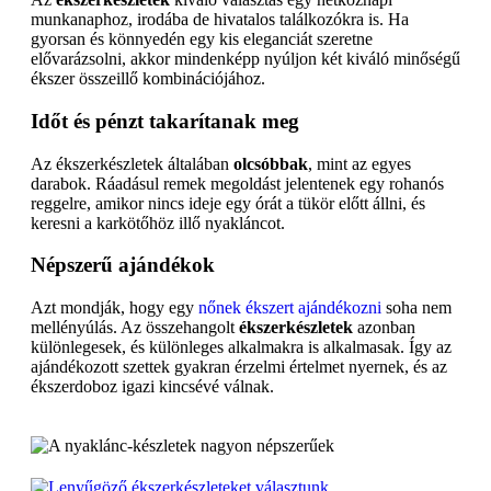
munkanaphoz, irodába de hivatalos találkozókra is. Ha
gyorsan és könnyedén egy kis eleganciát szeretne
elővarázsolni, akkor mindenképp nyúljon két kiváló minőségű
ékszer összeillő kombinációjához.
Időt és pénzt takarítanak meg
Az ékszerkészletek általában
olcsóbbak
, mint az egyes
darabok. Ráadásul remek megoldást jelentenek egy rohanós
reggelre, amikor nincs ideje egy órát a tükör előtt állni, és
keresni a karkötőhöz illő nyakláncot.
Népszerű ajándékok
Azt mondják, hogy egy
nőnek ékszert ajándékozni
soha nem
mellényúlás. Az összehangolt
ékszerkészletek
azonban
különlegesek, és különleges alkalmakra is alkalmasak. Így az
ajándékozott szettek gyakran érzelmi értelmet nyernek, és az
ékszerdoboz igazi kincsévé válnak.