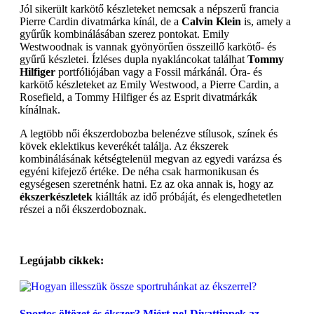
Jól sikerült karkötő készleteket nemcsak a népszerű francia
Pierre Cardin divatmárka kínál, de a
Calvin Klein
is, amely a
gyűrűk kombinálásában szerez pontokat. Emily
Westwoodnak is vannak gyönyörűen összeillő karkötő- és
gyűrű készletei. Ízléses dupla nyakláncokat találhat
Tommy
Hilfiger
portfóliójában vagy a Fossil márkánál. Óra- és
karkötő készleteket az Emily Westwood, a Pierre Cardin, a
Rosefield, a Tommy Hilfiger és az Esprit divatmárkák
kínálnak.
A legtöbb női ékszerdobozba belenézve stílusok, színek és
kövek eklektikus keverékét találja. Az ékszerek
kombinálásának kétségtelenül megvan az egyedi varázsa és
egyéni kifejező értéke. De néha csak harmonikusan és
egységesen szeretnénk hatni. Ez az oka annak is, hogy az
ékszerkészletek
kiállták az idő próbáját, és elengedhetetlen
részei a női ékszerdoboznak.
Legújabb cikkek:
Sportos öltözet és ékszer? Miért ne! Divattippek az