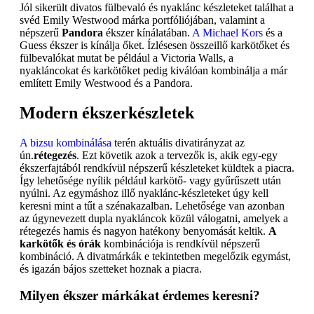
Jól sikerült divatos fülbevaló és nyaklánc készleteket találhat a
svéd Emily Westwood márka portfóliójában, valamint a
népszerű
Pandora
ékszer kínálatában.
A Michael Kors
és a
Guess ékszer is kínálja őket. Ízlésesen összeillő karkötőket és
fülbevalókat mutat be például a Victoria Walls, a
nyakláncokat és karkötőket pedig kiválóan kombinálja a már
említett Emily Westwood és a Pandora.
Modern ékszerkészletek
A bizsu kombinálása
terén aktuális divatirányzat az
ún.
rétegezés
. Ezt követik azok a tervezők is, akik egy-egy
ékszerfajtából rendkívül népszerű készleteket küldtek a piacra.
Így lehetősége nyílik például karkötő- vagy gyűrűszett után
nyúlni. Az egymáshoz illő nyaklánc-készleteket úgy kell
keresni mint a tűt a szénakazalban. Lehetősége van azonban
az úgynevezett dupla nyakláncok közül válogatni, amelyek a
rétegezés hamis és nagyon hatékony benyomását keltik.
A
karkötők és órák
kombinációja is rendkívül népszerű
kombináció. A divatmárkák e tekintetben megelőzik egymást,
és igazán bájos szetteket hoznak a piacra.
Milyen ékszer márkákat érdemes keresni?