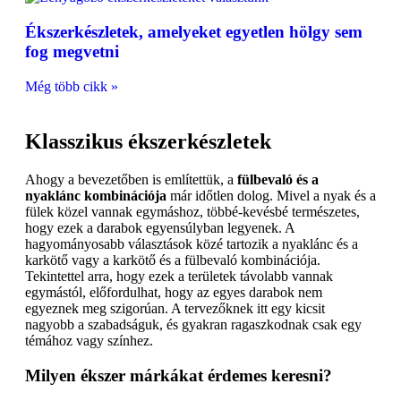
Ékszerkészletek, amelyeket egyetlen hölgy sem
fog megvetni
Még több cikk »
Klasszikus ékszerkészletek
Ahogy a bevezetőben is említettük, a
fülbevaló és a
nyaklánc kombinációja
már időtlen dolog. Mivel a nyak és a
fülek közel vannak egymáshoz, többé-kevésbé természetes,
hogy ezek a darabok egyensúlyban legyenek. A
hagyományosabb választások közé tartozik a nyaklánc és a
karkötő vagy a karkötő és a fülbevaló kombinációja.
Tekintettel arra, hogy ezek a területek távolabb vannak
egymástól, előfordulhat, hogy az egyes darabok nem
egyeznek meg szigorúan. A tervezőknek itt egy kicsit
nagyobb a szabadságuk, és gyakran ragaszkodnak csak egy
témához vagy színhez.
Milyen ékszer márkákat érdemes keresni?