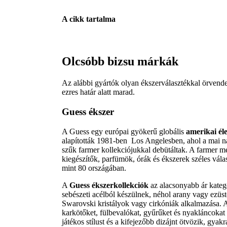
A cikk tartalma
Olcsóbb bizsu márkák
Az alábbi gyártók olyan ékszerválasztékkal örvend
ezres határ alatt marad.
Guess ékszer
A Guess egy európai gyökerű globális
amerikai é
alapították 1981-ben Los Angelesben, ahol a mai na
szűk farmer kollekciójukkal debütáltak. A farmer me
kiegészítők, parfümök, órák és ékszerek széles válas
mint 80 országában.
A
Guess ékszerkollekciók
az alacsonyabb ár kateg
sebészeti acélból készülnek, néhol arany vagy ezüst
Swarovski kristályok vagy cirkóniák alkalmazása. 
karkötőket, fülbevalókat, gyűrűket és nyakláncokat
játékos stílust és a kifejezőbb dizájnt ötvözik, gyak