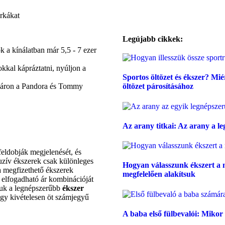
Legújabb cikkek:
k a kínálatban már 5,5 - 7 ezer
kkal kápráztatni, nyúljon a
Sportos öltözet és ékszer? Mié
ő áron a Pandora és Tommy
öltözet párosításához
Az arany titkai: Az arany a l
feldobják megjelenését, és
luzív ékszerek csak különleges
Hogyan válasszunk ékszert a 
a megfizethető ékszerek
megfelelően alakítsuk
 elfogadható ár kombinációját
tuk a legnépszerűbb
ékszer
agy kivételesen öt számjegyű
A baba első fülbevalói: Mikor