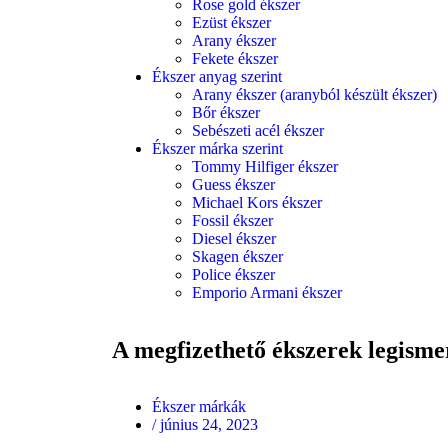
Rose gold ékszer
Ezüst ékszer
Arany ékszer
Fekete ékszer
Ékszer anyag szerint
Arany ékszer (aranyból készült ékszer)
Bőr ékszer
Sebészeti acél ékszer
Ékszer márka szerint
Tommy Hilfiger ékszer
Guess ékszer
Michael Kors ékszer
Fossil ékszer
Diesel ékszer
Skagen ékszer
Police ékszer
Emporio Armani ékszer
A megfizethető ékszerek legism
Ékszer márkák
/
június 24, 2023