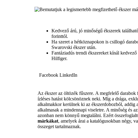
Kedvező árú, jó minőségű ékszerek található
forinttól.
Ha szeret a hétköznapokon is csillogó darabo
Swarovski ékszer után.
Fantáziadús trendi ékszereket kínál kedvez
Hilfiger.
Facebook
LinkedIn
Az ékszer az öltözék fűszere. A megfelelő darabok 
ízléses hatást kölcsönöznek neki. Míg a drága, exk
alkalmakkor kerülnek ki az ékszerdobozból, addig 
alkalmasak a mindennapi viseletre. A minőség és az
azonban nem könnyű megtalálni. Ezért összefoglal
márkákat
, amelyek árai a katalógusokban négy, v
összeget tartalmaznak.