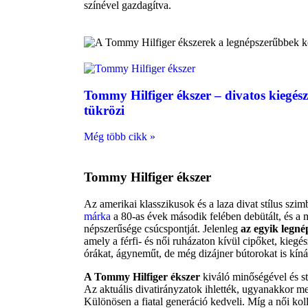
színével gazdagítva.
Tommy Hilfiger ékszer – divatos kiegészít
tükrözi
Még több cikk »
Tommy Hilfiger ékszer
Az amerikai klasszikusok és a laza divat stílus sz
márka
a 80-as évek második felében debütált, és a m
népszerűsége csúcspontját. Jelenleg
az egyik legn
amely a férfi- és női ruházaton kívül cipőket, kiegé
órákat, ágyneműt, de még dizájner bútorokat is kíná
A Tommy Hilfiger ékszer
kiváló minőségével és st
Az aktuális divatirányzatok ihlették, ugyanakkor me
Különösen a fiatal generáció kedveli. Míg a női kol