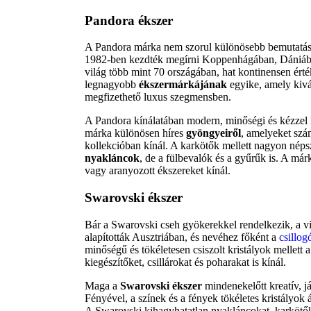
Pandora ékszer
A Pandora márka nem szorul különösebb bemutatásra
1982-ben kezdték megírni Koppenhágában, Dániá
világ több mint 70 országában, hat kontinensen érté
legnagyobb
ékszermárkájának
egyike, amely kivál
megfizethető luxus szegmensben.
A Pandora kínálatában modern, minőségi és kézzel ké
márka különösen híres
gyöngyeiről
, amelyeket szá
kollekcióban kínál. A karkötők mellett nagyon nép
nyakláncok
, de a fülbevalók és a gyűrűk is. A má
vagy aranyozott ékszereket kínál.
Swarovski ékszer
Bár a Swarovski cseh gyökerekkel rendelkezik, a v
alapították Ausztriában, és nevéhez főként a
csillog
minőségű és tökéletesen csiszolt kristályok mellett 
kiegészítőket, csillárokat és poharakat is kínál.
Maga a
Swarovski ékszer
mindenekelőtt kreatív, j
Fényével, a színek és a fények tökéletes kristályok ál
A Swarovski kihagyhatatlan nyakláncokat, karkötők