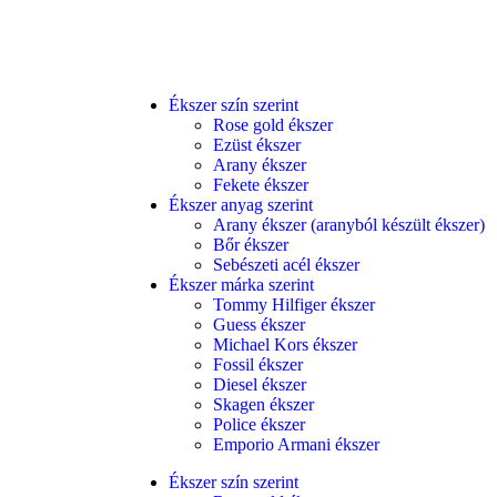
Ékszer szín szerint
Rose gold ékszer
Ezüst ékszer
Arany ékszer
Fekete ékszer
Ékszer anyag szerint
Arany ékszer (aranyból készült ékszer)
Bőr ékszer
Sebészeti acél ékszer
Ékszer márka szerint
Tommy Hilfiger ékszer
Guess ékszer
Michael Kors ékszer
Fossil ékszer
Diesel ékszer
Skagen ékszer
Police ékszer
Emporio Armani ékszer
Ékszer szín szerint