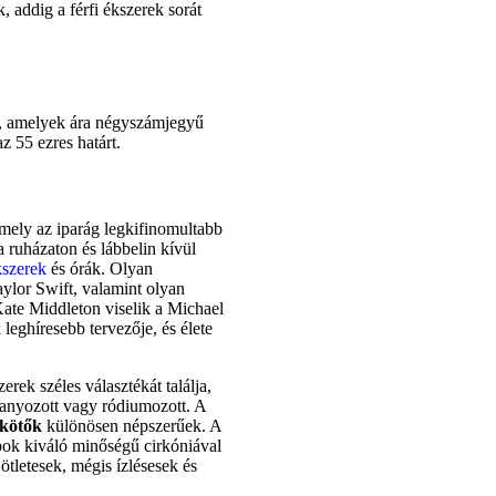
k, addig a férfi ékszerek sorát
l, amelyek ára négyszámjegyű
z 55 ezres határt.
amely az iparág legkifinomultabb
 ruházaton és lábbelin kívül
kszerek
és órák. Olyan
ylor Swift, valamint olyan
Kate Middleton viselik a Michael
eghíresebb tervezője, és élete
rek széles választékát találja,
aranyozott vagy ródiumozott. A
rkötők
különösen népszerűek. A
abok kiváló minőségű cirkóniával
ötletesek, mégis ízlésesek és