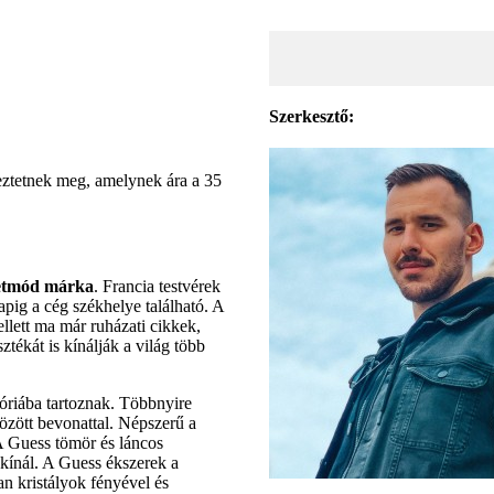
Szerkesztő:
eztetnek meg, amelynek ára a 35
letmód márka
. Francia testvérek
pig a cég székhelye található. A
llett ma már ruházati cikkek,
ztékát is kínálják a világ több
óriába tartoznak. Többnyire
özött bevonattal. Népszerű a
A Guess tömör és láncos
 kínál. A Guess ékszerek a
ran kristályok fényével és