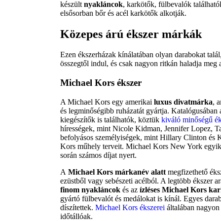
készült
nyakláncok
, karkötők, fülbevalók található
elsősorban bőr és acél karkötők alkotják.
Közepes árú ékszer márkák
Ezen ékszerházak kínálatában olyan darabokat talá
összegtől indul, és csak nagyon ritkán haladja meg a
Michael Kors ékszer
A Michael Kors egy amerikai
luxus divatmárka
, 
és legminőségibb ruházatát gyártja. Katalógusában a
kiegészítők is találhatók, köztük
kiváló minőségű é
hírességek, mint Nicole Kidman, Jennifer Lopez, Ta
befolyásos személyiségek, mint Hillary Clinton és 
Kors műhely terveit. Michael Kors New York egyik l
során számos díjat nyert.
A
Michael Kors márkanév alatt
megfizethető éksze
ezüstből vagy sebészeti acélból. A legtöbb ékszer 
finom nyakláncok
és az
ízléses Michael Kors ka
gyártó fülbevalót és medálokat is kínál. Egyes dar
díszítettek.
Michael Kors ékszerei
általában nagyon 
időtállóak.