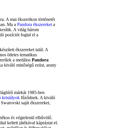
. A mai ékszerikon történetét
ban. Ma a
Pandora ékszereket
a
kesítik. A világ három
ó pozíciót foglal el a
szített ékszereket talál. A
mos ötletes tematikus
szerűek a medálos
Pandora
rka kiváló minőségű ezüst, arany
ilághírű márkát 1985-ben
ó kristályok
fűződnek. A kiváló
a Swarovski saját ékszereket,
átékos és végtelenül elbűvölő.
tal keltett játékával kápráztat el.
et, gyűrűket és fülbevalókat