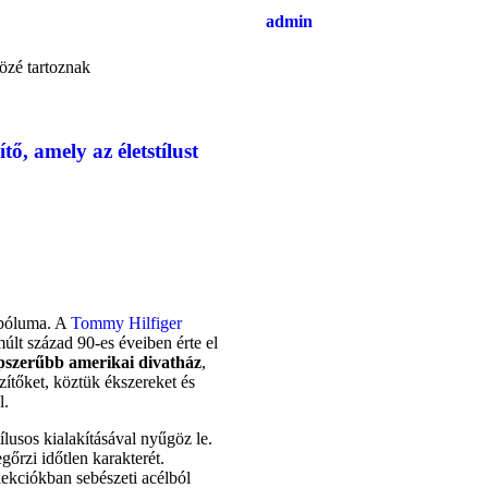
admin
ő, amely az életstílust
imbóluma. A
Tommy Hilfiger
últ század 90-es éveiben érte el
épszerűbb amerikai divatház
,
szítőket, köztük ékszereket és
l.
ílusos kialakításával nyűgöz le.
gőrzi időtlen karakterét.
lekciókban sebészeti acélból