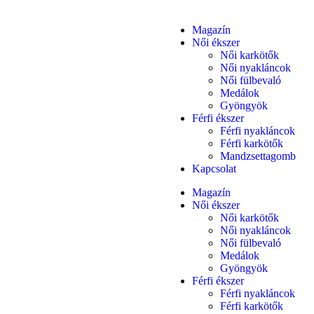
Magazín
Női ékszer
Női karkötők
Női nyakláncok
Női fülbevaló
Medálok
Gyöngyök
Férfi ékszer
Férfi nyakláncok
Férfi karkötők
Mandzsettagomb
Kapcsolat
Magazín
Női ékszer
Női karkötők
Női nyakláncok
Női fülbevaló
Medálok
Gyöngyök
Férfi ékszer
Férfi nyakláncok
Férfi karkötők