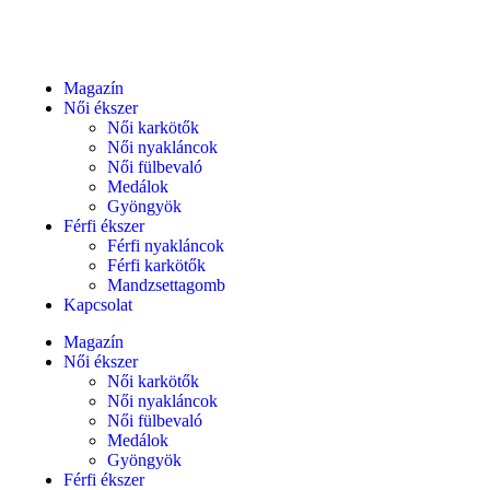
Magazín
Női ékszer
Női karkötők
Női nyakláncok
Női fülbevaló
Medálok
Gyöngyök
Férfi ékszer
Férfi nyakláncok
Férfi karkötők
Mandzsettagomb
Kapcsolat
Magazín
Női ékszer
Női karkötők
Női nyakláncok
Női fülbevaló
Medálok
Gyöngyök
Férfi ékszer