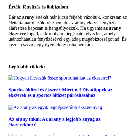
Érték, fényűzés és önbizalom
Bár az
arany
értékét már kicsit feljebb vázoltuk, konkrétan az
élettartamáról szóló részben, de az arany ékszer fényűző
aláfestése kapcsán is hangsúlyozzuk. Ha ugyanis
az arany
ékszerre
fogad, akkor olyan kiegészítőt élvezhet, amely
utánozhatatlan fényűzésével egy adag magabiztosságot ad. És
kezet a szívre, egy ilyen előny soha nem árt.
Legújabb cikkek:
Sportos öltözet és ékszer? Miért ne! Divattippek az
ékszerek és a sportos öltözet párosításához
Az arany titkai: Az arany a legjobb anyag az
ékszerekhez?