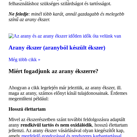
felhasználáshoz szükséges szilárdságot és tartósságot.
Ne feledje
: minél több karát, annál gazdagabb és melegebb
színű az arany ékszer.
Arany ékszer (aranyból készült ékszer)
Még több cikk »
Miért fogadjunk az arany ékszerre?
Ahogyan a cikk legelején már jeleztük, az arany ékszer, ill.
maga az arany, számos előnyt kínál tulajdonosainak. Érdemes
megemlíteni például:
Hosszú élettartam
Mivel az ékszerészetben szánt további feldolgozásra adaptált
arany
rendkívül tartós és nem oxidálódik
, hosszú élettartam
jellemzi. Az arany ékszer vásárlásával olyan kiegészítőt kap,
amely
megfelelő gondozással és rendszeres karbantartással