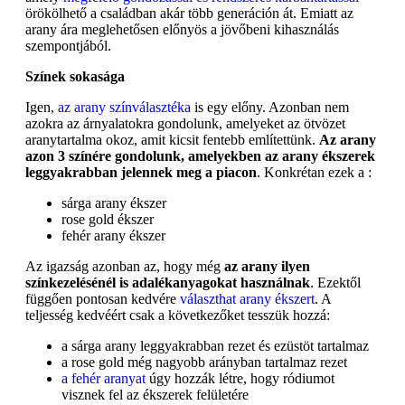
örökölhető a családban akár több generáción át. Emiatt az
arany ára meglehetősen előnyös a jövőbeni kihasználás
szempontjából.
Színek sokasága
Igen,
az arany színválasztéka
is egy előny. Azonban nem
azokra az árnyalatokra gondolunk, amelyeket az ötvözet
aranytartalma okoz, amit kicsit fentebb említettünk.
Az arany
azon 3 színére gondolunk, amelyekben az arany ékszerek
leggyakrabban jelennek meg a piacon
. Konkrétan ezek a :
sárga arany ékszer
rose gold ékszer
fehér arany ékszer
Az igazság azonban az, hogy még
az arany ilyen
színkezelésénél is adalékanyagokat használnak
. Ezektől
függően pontosan kedvére
választhat arany ékszert
. A
teljesség kedvéért csak a következőket tesszük hozzá:
a sárga arany leggyakrabban rezet és ezüstöt tartalmaz
a rose gold még nagyobb arányban tartalmaz rezet
a fehér aranyat
úgy hozzák létre, hogy ródiumot
visznek fel az ékszerek felületére