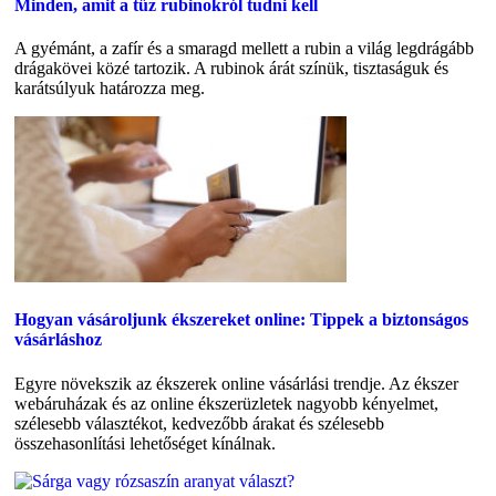
Minden, amit a tűz rubinokról tudni kell
A gyémánt, a zafír és a smaragd mellett a rubin a világ legdrágább
drágakövei közé tartozik. A rubinok árát színük, tisztaságuk és
karátsúlyuk határozza meg.
Hogyan vásároljunk ékszereket online: Tippek a biztonságos
vásárláshoz
Egyre növekszik az ékszerek online vásárlási trendje. Az ékszer
webáruházak és az online ékszerüzletek nagyobb kényelmet,
szélesebb választékot, kedvezőbb árakat és szélesebb
összehasonlítási lehetőséget kínálnak.