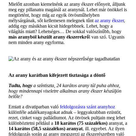
Mielőtt azonban kiemelnénk az arany ékszer előnyeit, álljunk
meg egy pillanatra magánál az aranynál. Lehet már önökkel is
megtörtént, hogy míg az egyik ötvösműhelyben
mélysárgának, sőt kellemesen melegnek tűnt
az arany ékszer
,
addig egy másikban kicsit hidegebbnek. Lehet, hogy a
világítás miatt? Lehetséges… De sokkal valószínűbb, hogy
más aranyból készült arany ékszerekrő
l van szó. Ugyanis
nem minden arany egyforma.
Az arany karátban kifejezett tisztasága a döntő
Tudta, hogy
a színtiszta, 24 karátos arany túl puha ahhoz,
hogy mindennapi viseletre alkalmas arany ékszer készüljön
belőle?
Emiatt a divatiparban való
feldolgozásra szánt aranyhoz
különféle adalékanyagokat adnak – leggyakrabban ezüstöt,
rezet, cinket vagy palládiumot. Az ötvösek pultjain meg lehet
különböztetni például a
18 karátos (75 százalékos)
aranyat, a
14 karátos (58,5 százalékos) aranyat
, ill. egyebet. Az ilyen
feldolgozás során az arany megszerzi az ékszerészetben való