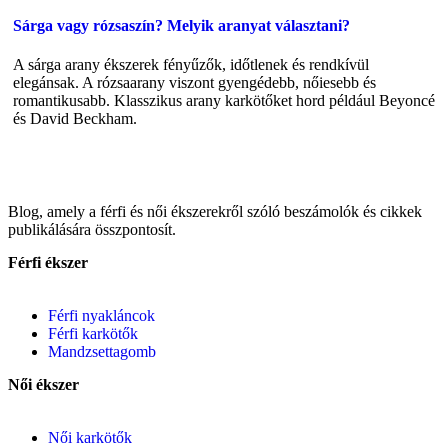
Sárga vagy rózsaszín? Melyik aranyat választani?
A sárga arany ékszerek fényűzők, időtlenek és rendkívül
elegánsak. A rózsaarany viszont gyengédebb, nőiesebb és
romantikusabb. Klasszikus arany karkötőket hord például Beyoncé
és David Beckham.
Blog, amely a férfi és női ékszerekről szóló beszámolók és cikkek
publikálására összpontosít.
Férfi ékszer
Férfi nyakláncok
Férfi karkötők
Mandzsettagomb
Női ékszer
Női karkötők