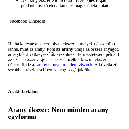
Az arany ékszerre több okból is érdemes fogadni –
például hosszú élettartama és magas értéke miatt.
Facebook
LinkedIn
Hiába keresne a piacon olyan ékszert, amelyek népszerűbb
lenne, mint az arany. Pont
az arany
uralja az összes anyagot,
amelyből divatkiegészítők készülnek. Természetesen, például
az ezüst ékszer vagy a sebészeti acélból készült ékszer is
népszerű, de
az arany előnyei mindent visznek
. A következő
sorokban részletesebben is megvizsgáljuk őket.
A cikk tartalma
Arany ékszer: Nem minden arany
egyforma