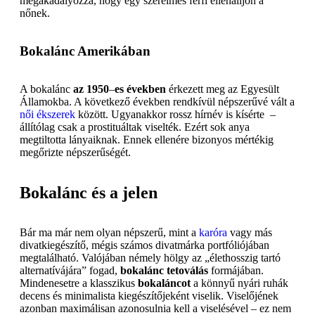
megakadályozza, hogy egy szerelmes férfi ellenálljon a
nőnek.
Bokalánc Amerikában
A bokalánc
az 1950
–
es
években
érkezett meg az Egyesült
Államokba. A következő években rendkívül népszerűvé vált a
női ékszerek
között. Ugyanakkor rossz hírnév is kísérte –
állítólag csak a prostituáltak viselték. Ezért sok anya
megtiltotta lányaiknak. Ennek ellenére bizonyos mértékig
megőrizte népszerűségét.
Bokalánc és a jelen
Bár ma már nem olyan népszerű, mint a
karóra
vagy más
divatkiegészítő, mégis számos divatmárka portfóliójában
megtalálható. Valójában némely hölgy az „élethosszig tartó
alternatívájára” fogad,
bokalánc tetoválás
formájában.
Mindenesetre a klasszikus
bokaláncot
a könnyű nyári ruhák
decens és minimalista kiegészítőjeként viselik. Viselőjének
azonban maximálisan azonosulnia kell a viselésével – ez nem