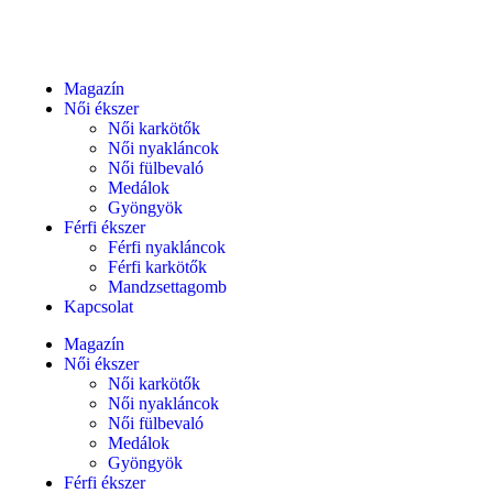
Magazín
Női ékszer
Női karkötők
Női nyakláncok
Női fülbevaló
Medálok
Gyöngyök
Férfi ékszer
Férfi nyakláncok
Férfi karkötők
Mandzsettagomb
Kapcsolat
Magazín
Női ékszer
Női karkötők
Női nyakláncok
Női fülbevaló
Medálok
Gyöngyök
Férfi ékszer