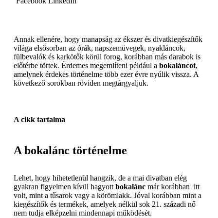
Facebook
LinkedIn
Annak ellenére, hogy manapság az ékszer és divatkiegészítők
világa elsősorban az órák, napszemüvegek, nyakláncok,
fülbevalók és karkötők körül forog, korábban más darabok is
előtérbe törtek. Érdemes megemlíteni például a
bokaláncot
,
amelynek érdekes történelme több ezer évre nyúlik vissza. A
következő sorokban röviden megtárgyaljuk.
A cikk tartalma
A bokalánc történelme
Lehet, hogy hihetetlenül hangzik, de a mai divatban elég
gyakran figyelmen kívül hagyott
bokalánc
már korábban itt
volt, mint a tűsarok vagy a körömlakk. Jóval korábban mint a
kiegészítők és termékek, amelyek nélkül sok 21. századi nő
nem tudja elképzelni mindennapi működését.