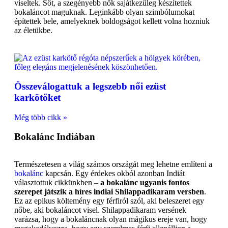
viseltek. Sőt, a szegényebb nők sajátkezűleg készítettek
bokaláncot maguknak. Leginkább olyan szimbólumokat
építettek bele, amelyeknek boldogságot kellett volna hozniuk
az életükbe.
Összeválogattuk a legszebb női ezüst
karkötőket
Még több cikk »
Bokalánc Indiában
Természetesen a világ számos országát meg lehetne említeni a
bokalánc
kapcsán. Egy érdekes okból azonban Indiát
választottuk cikkünkben –
a bokalánc ugyanis fontos
szerepet játszik a híres indiai Shilappadikaram versben
.
Ez az epikus költemény egy férfiról szól, aki beleszeret egy
nőbe, aki bokaláncot visel. Shilappadikaram versének
varázsa, hogy a bokaláncnak olyan mágikus ereje van, hogy