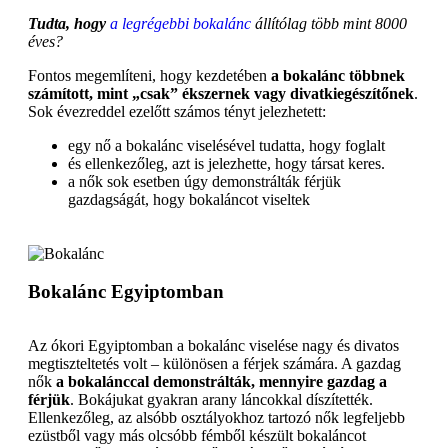
Tudta, hogy
a legrégebbi bokalánc
állítólag több mint 8000
éves?
Fontos megemlíteni, hogy kezdetében
a bokalánc többnek
számított, mint „csak” ékszernek vagy divatkiegészítőnek
.
Sok évezreddel ezelőtt számos tényt jelezhetett:
egy nő a bokalánc viselésével tudatta, hogy foglalt
és ellenkezőleg, azt is jelezhette, hogy társat keres.
a nők sok esetben úgy demonstrálták férjük
gazdagságát, hogy bokaláncot viseltek
Bokalánc Egyiptomban
Az ókori Egyiptomban a bokalánc viselése nagy és divatos
megtiszteltetés volt – különösen a férjek számára. A gazdag
nők
a bokalánccal demonstrálták, mennyire gazdag a
férjük
. Bokájukat gyakran arany láncokkal díszítették.
Ellenkezőleg, az alsóbb osztályokhoz tartozó nők legfeljebb
ezüstből vagy más olcsóbb fémből készült bokaláncot