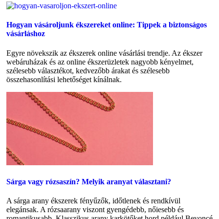
Hogyan vásároljunk ékszereket online: Tippek a biztonságos
vásárláshoz
Egyre növekszik az ékszerek online vásárlási trendje. Az ékszer
webáruházak és az online ékszerüzletek nagyobb kényelmet,
szélesebb választékot, kedvezőbb árakat és szélesebb
összehasonlítási lehetőséget kínálnak.
Sárga vagy rózsaszín? Melyik aranyat választani?
A sárga arany ékszerek fényűzők, időtlenek és rendkívül
elegánsak. A rózsaarany viszont gyengédebb, nőiesebb és
romantikusabb. Klasszikus arany karkötőket hord például Beyoncé